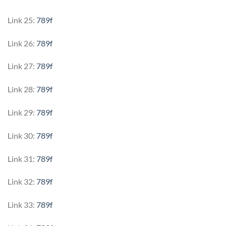
Link 25:
789f
Link 26:
789f
Link 27:
789f
Link 28:
789f
Link 29:
789f
Link 30:
789f
Link 31:
789f
Link 32:
789f
Link 33:
789f