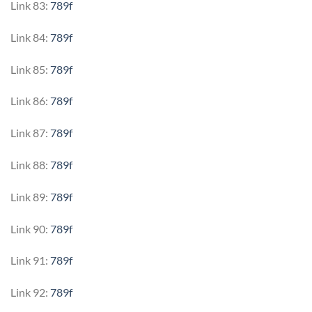
Link 83:
789f
Link 84:
789f
Link 85:
789f
Link 86:
789f
Link 87:
789f
Link 88:
789f
Link 89:
789f
Link 90:
789f
Link 91:
789f
Link 92:
789f