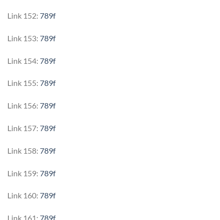
Link 152:
789f
Link 153:
789f
Link 154:
789f
Link 155:
789f
Link 156:
789f
Link 157:
789f
Link 158:
789f
Link 159:
789f
Link 160:
789f
Link 161:
789f