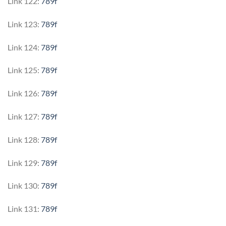
Link 122:
789f
Link 123:
789f
Link 124:
789f
Link 125:
789f
Link 126:
789f
Link 127:
789f
Link 128:
789f
Link 129:
789f
Link 130:
789f
Link 131:
789f