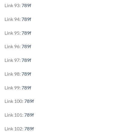
Link 93:
789f
Link 94:
789f
Link 95:
789f
Link 96:
789f
Link 97:
789f
Link 98:
789f
Link 99:
789f
Link 100:
789f
Link 101:
789f
Link 102:
789f