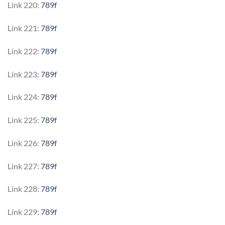
Link 220:
789f
Link 221:
789f
Link 222:
789f
Link 223:
789f
Link 224:
789f
Link 225:
789f
Link 226:
789f
Link 227:
789f
Link 228:
789f
Link 229:
789f