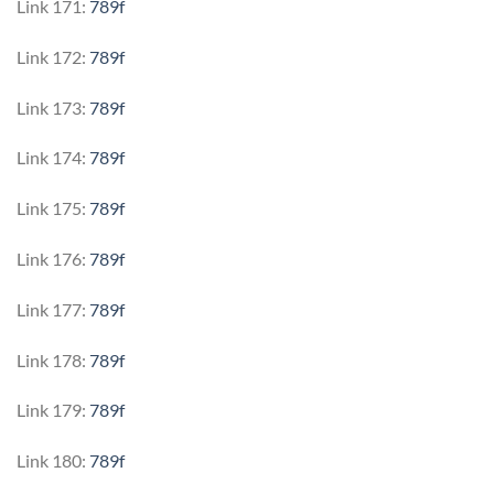
Link 171:
789f
Link 172:
789f
Link 173:
789f
Link 174:
789f
Link 175:
789f
Link 176:
789f
Link 177:
789f
Link 178:
789f
Link 179:
789f
Link 180:
789f