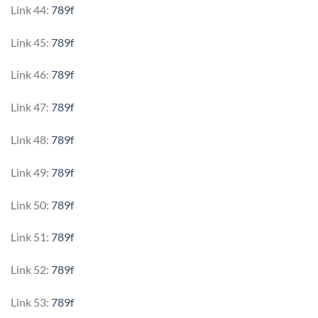
Link 44:
789f
Link 45:
789f
Link 46:
789f
Link 47:
789f
Link 48:
789f
Link 49:
789f
Link 50:
789f
Link 51:
789f
Link 52:
789f
Link 53:
789f