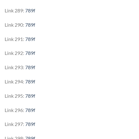
Link 289:
789f
Link 290:
789f
Link 291:
789f
Link 292:
789f
Link 293:
789f
Link 294:
789f
Link 295:
789f
Link 296:
789f
Link 297:
789f
Link 298:
789f