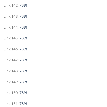
Link 142:
789f
Link 143:
789f
Link 144:
789f
Link 145:
789f
Link 146:
789f
Link 147:
789f
Link 148:
789f
Link 149:
789f
Link 150:
789f
Link 151:
789f