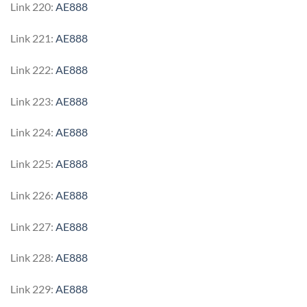
Link 220:
AE888
Link 221:
AE888
Link 222:
AE888
Link 223:
AE888
Link 224:
AE888
Link 225:
AE888
Link 226:
AE888
Link 227:
AE888
Link 228:
AE888
Link 229:
AE888