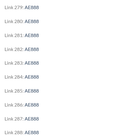
Link 279:
AE888
Link 280:
AE888
Link 281:
AE888
Link 282:
AE888
Link 283:
AE888
Link 284:
AE888
Link 285:
AE888
Link 286:
AE888
Link 287:
AE888
Link 288:
AE888