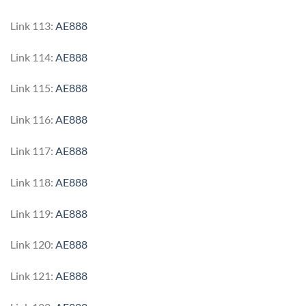
Link 113:
AE888
Link 114:
AE888
Link 115:
AE888
Link 116:
AE888
Link 117:
AE888
Link 118:
AE888
Link 119:
AE888
Link 120:
AE888
Link 121:
AE888