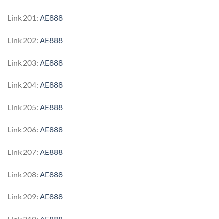
Link 201:
AE888
Link 202:
AE888
Link 203:
AE888
Link 204:
AE888
Link 205:
AE888
Link 206:
AE888
Link 207:
AE888
Link 208:
AE888
Link 209:
AE888
Link 210:
AE888