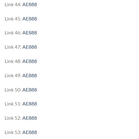
Link 44:
AE888
Link 45:
AE888
Link 46:
AE888
Link 47:
AE888
Link 48:
AE888
Link 49:
AE888
Link 50:
AE888
Link 51:
AE888
Link 52:
AE888
Link 53:
AE888