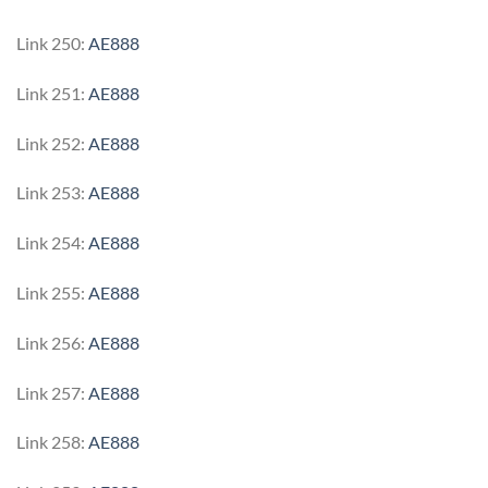
Link 250:
AE888
Link 251:
AE888
Link 252:
AE888
Link 253:
AE888
Link 254:
AE888
Link 255:
AE888
Link 256:
AE888
Link 257:
AE888
Link 258:
AE888