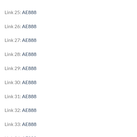
Link 25:
AE888
Link 26:
AE888
Link 27:
AE888
Link 28:
AE888
Link 29:
AE888
Link 30:
AE888
Link 31:
AE888
Link 32:
AE888
Link 33:
AE888