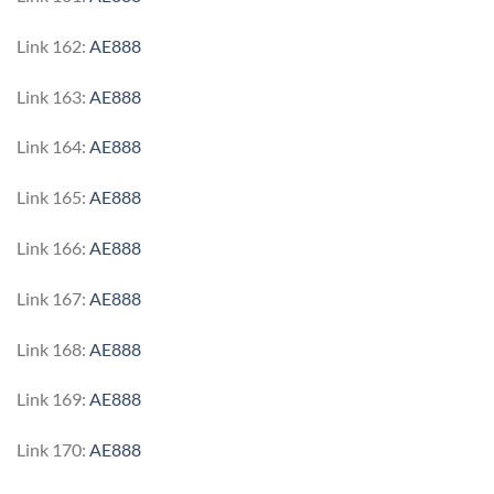
Link 162:
AE888
Link 163:
AE888
Link 164:
AE888
Link 165:
AE888
Link 166:
AE888
Link 167:
AE888
Link 168:
AE888
Link 169:
AE888
Link 170:
AE888