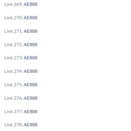
Link 269:
AE888
Link 270:
AE888
Link 271:
AE888
Link 272:
AE888
Link 273:
AE888
Link 274:
AE888
Link 275:
AE888
Link 276:
AE888
Link 277:
AE888
Link 278:
AE888