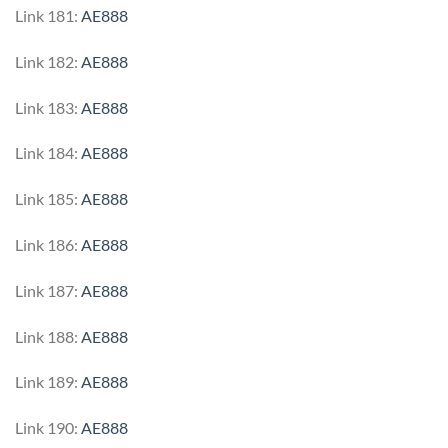
Link 181:
AE888
Link 182:
AE888
Link 183:
AE888
Link 184:
AE888
Link 185:
AE888
Link 186:
AE888
Link 187:
AE888
Link 188:
AE888
Link 189:
AE888
Link 190:
AE888