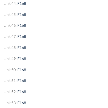
Link 44:
F168
Link 45:
F168
Link 46:
F168
Link 47:
F168
Link 48:
F168
Link 49:
F168
Link 50:
F168
Link 51:
F168
Link 52:
F168
Link 53:
F168