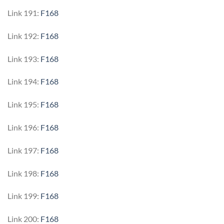
Link 191:
F168
Link 192:
F168
Link 193:
F168
Link 194:
F168
Link 195:
F168
Link 196:
F168
Link 197:
F168
Link 198:
F168
Link 199:
F168
Link 200:
F168