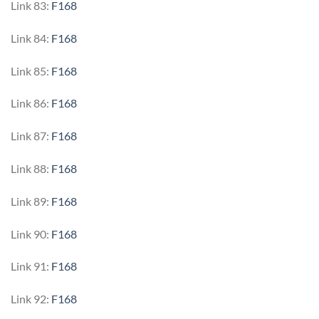
Link 83:
F168
Link 84:
F168
Link 85:
F168
Link 86:
F168
Link 87:
F168
Link 88:
F168
Link 89:
F168
Link 90:
F168
Link 91:
F168
Link 92:
F168