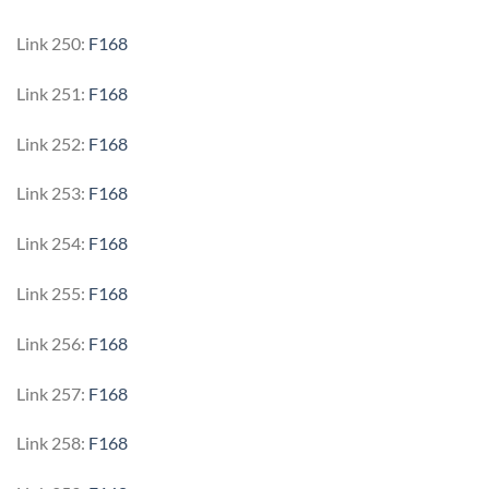
Link 250:
F168
Link 251:
F168
Link 252:
F168
Link 253:
F168
Link 254:
F168
Link 255:
F168
Link 256:
F168
Link 257:
F168
Link 258:
F168