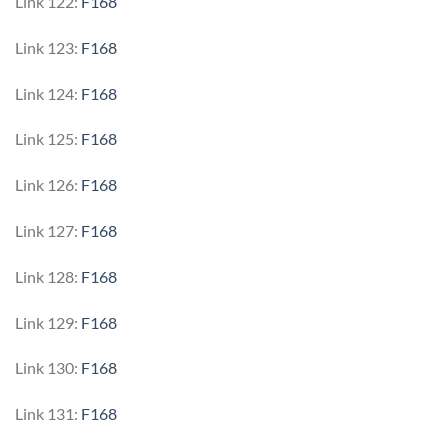
Link 122:
F168
Link 123:
F168
Link 124:
F168
Link 125:
F168
Link 126:
F168
Link 127:
F168
Link 128:
F168
Link 129:
F168
Link 130:
F168
Link 131:
F168