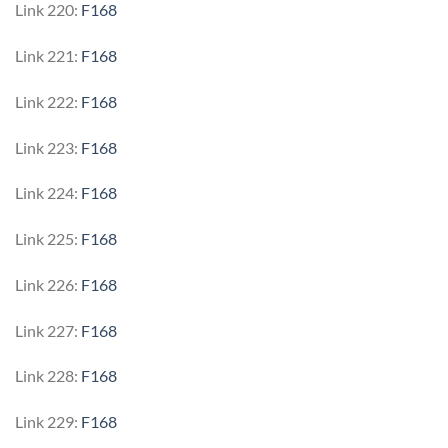
Link 220:
F168
Link 221:
F168
Link 222:
F168
Link 223:
F168
Link 224:
F168
Link 225:
F168
Link 226:
F168
Link 227:
F168
Link 228:
F168
Link 229:
F168