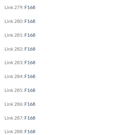
Link 279:
F168
Link 280:
F168
Link 281:
F168
Link 282:
F168
Link 283:
F168
Link 284:
F168
Link 285:
F168
Link 286:
F168
Link 287:
F168
Link 288:
F168