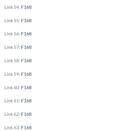
Link 54:
F168
Link 55:
F168
Link 56:
F168
Link 57:
F168
Link 58:
F168
Link 59:
F168
Link 60:
F168
Link 61:
F168
Link 62:
F168
Link 63:
F168