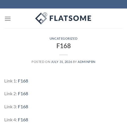
Skip
to
content
UNCATEGORIZED
F168
POSTED ON
JULY 31, 2026
BY
ADMINPBN
Link 1:
F168
Link 2:
F168
Link 3:
F168
Link 4:
F168