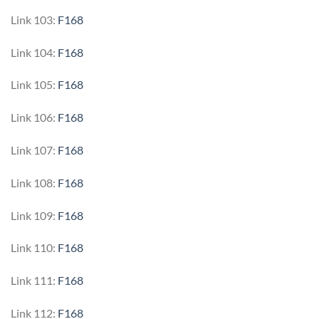
Link 103:
F168
Link 104:
F168
Link 105:
F168
Link 106:
F168
Link 107:
F168
Link 108:
F168
Link 109:
F168
Link 110:
F168
Link 111:
F168
Link 112:
F168