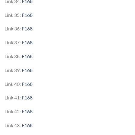
Link 34:
F168
Link 35:
F168
Link 36:
F168
Link 37:
F168
Link 38:
F168
Link 39:
F168
Link 40:
F168
Link 41:
F168
Link 42:
F168
Link 43:
F168