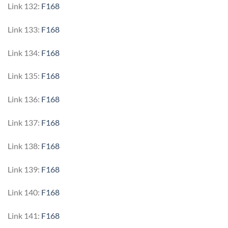
Link 132:
F168
Link 133:
F168
Link 134:
F168
Link 135:
F168
Link 136:
F168
Link 137:
F168
Link 138:
F168
Link 139:
F168
Link 140:
F168
Link 141:
F168