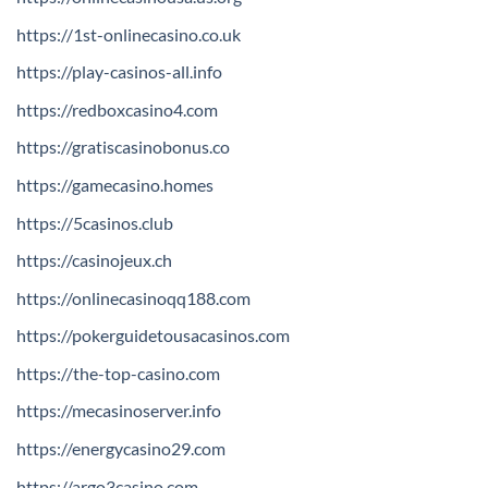
https://1st-onlinecasino.co.uk
https://play-casinos-all.info
https://redboxcasino4.com
https://gratiscasinobonus.co
https://gamecasino.homes
https://5casinos.club
https://casinojeux.ch
https://onlinecasinoqq188.com
https://pokerguidetousacasinos.com
https://the-top-casino.com
https://mecasinoserver.info
https://energycasino29.com
https://argo3casino.com