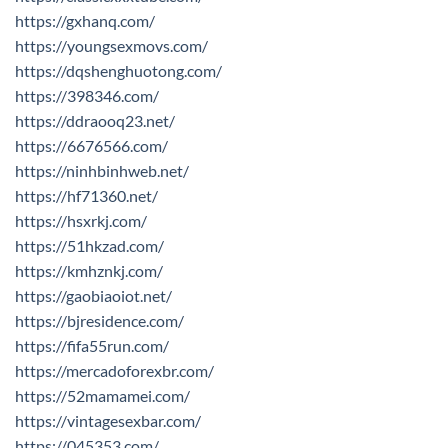
https://gxhanq.com/
https://youngsexmovs.com/
https://dqshenghuotong.com/
https://398346.com/
https://ddraooq23.net/
https://6676566.com/
https://ninhbinhweb.net/
https://hf71360.net/
https://hsxrkj.com/
https://51hkzad.com/
https://kmhznkj.com/
https://gaobiaoiot.net/
https://bjresidence.com/
https://fifa55run.com/
https://mercadoforexbr.com/
https://52mamamei.com/
https://vintagesexbar.com/
https://045353.com/