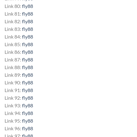
Link 80:
fly88
Link 81:
fly88
Link 82:
fly88
Link 83:
fly88
Link 84:
fly88
Link 85:
fly88
Link 86:
fly88
Link 87:
fly88
Link 88:
fly88
Link 89:
fly88
Link 90:
fly88
Link 91:
fly88
Link 92:
fly88
Link 93:
fly88
Link 94:
fly88
Link 95:
fly88
Link 96:
fly88
Link 97:
fly88