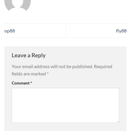
op88
fly88
Leave a Reply
Your email address will not be published.
Required
fields are marked
*
Comment
*