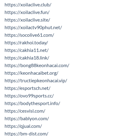
https://xoilaclive.club/
https://xoilaclive.fun/
https://xoilaclive.site/
https://xoilactv90phut.net/
https://socolive61.com/
https://rakhoi.today/
https://cakhia11.net/
https://cakhia18.link/
https://bong88keonhacai.com/
https://keonhacaibet.org/
https://tructiepkeonhacai.vip/
https://esportsch.net/
https://ovo99sports.cc/
https://bodythesport.info/
https://cesvisl.com/
https://bablyon.com/
https://qjual.com/
https://bm-dist.com/