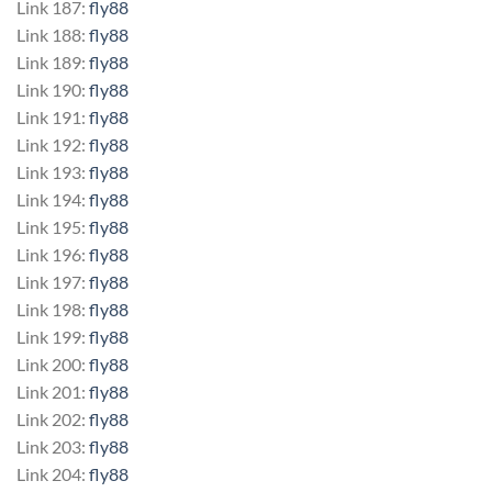
Link 187:
fly88
Link 188:
fly88
Link 189:
fly88
Link 190:
fly88
Link 191:
fly88
Link 192:
fly88
Link 193:
fly88
Link 194:
fly88
Link 195:
fly88
Link 196:
fly88
Link 197:
fly88
Link 198:
fly88
Link 199:
fly88
Link 200:
fly88
Link 201:
fly88
Link 202:
fly88
Link 203:
fly88
Link 204:
fly88