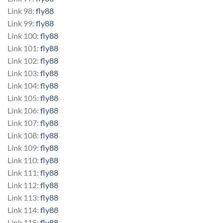
Link 98:
fly88
Link 99:
fly88
Link 100:
fly88
Link 101:
fly88
Link 102:
fly88
Link 103:
fly88
Link 104:
fly88
Link 105:
fly88
Link 106:
fly88
Link 107:
fly88
Link 108:
fly88
Link 109:
fly88
Link 110:
fly88
Link 111:
fly88
Link 112:
fly88
Link 113:
fly88
Link 114:
fly88
Link 115:
fly88