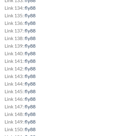
Link 133:
fly88
Link 134:
fly88
Link 135:
fly88
Link 136:
fly88
Link 137:
fly88
Link 138:
fly88
Link 139:
fly88
Link 140:
fly88
Link 141:
fly88
Link 142:
fly88
Link 143:
fly88
Link 144:
fly88
Link 145:
fly88
Link 146:
fly88
Link 147:
fly88
Link 148:
fly88
Link 149:
fly88
Link 150:
fly88