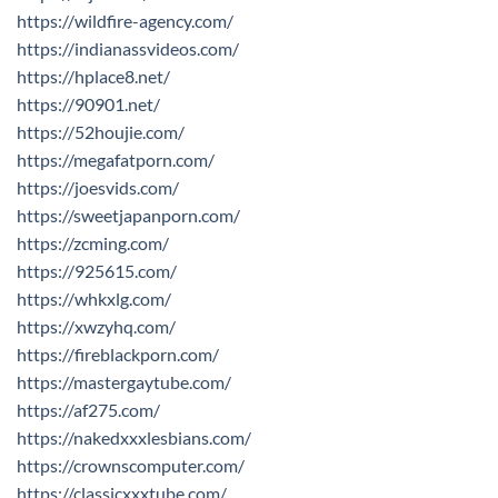
https://wildfire-agency.com/
https://indianassvideos.com/
https://hplace8.net/
https://90901.net/
https://52houjie.com/
https://megafatporn.com/
https://joesvids.com/
https://sweetjapanporn.com/
https://zcming.com/
https://925615.com/
https://whkxlg.com/
https://xwzyhq.com/
https://fireblackporn.com/
https://mastergaytube.com/
https://af275.com/
https://nakedxxxlesbians.com/
https://crownscomputer.com/
https://classicxxxtube.com/