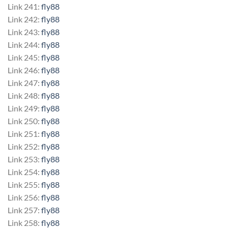
Link 241:
fly88
Link 242:
fly88
Link 243:
fly88
Link 244:
fly88
Link 245:
fly88
Link 246:
fly88
Link 247:
fly88
Link 248:
fly88
Link 249:
fly88
Link 250:
fly88
Link 251:
fly88
Link 252:
fly88
Link 253:
fly88
Link 254:
fly88
Link 255:
fly88
Link 256:
fly88
Link 257:
fly88
Link 258:
fly88