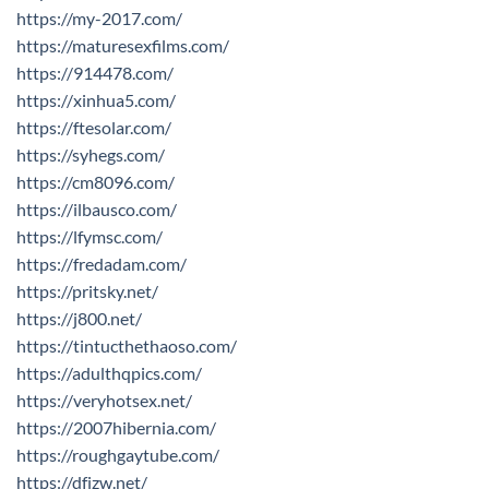
https://my-2017.com/
https://maturesexfilms.com/
https://914478.com/
https://xinhua5.com/
https://ftesolar.com/
https://syhegs.com/
https://cm8096.com/
https://ilbausco.com/
https://lfymsc.com/
https://fredadam.com/
https://pritsky.net/
https://j800.net/
https://tintucthethaoso.com/
https://adulthqpics.com/
https://veryhotsex.net/
https://2007hibernia.com/
https://roughgaytube.com/
https://dfjzw.net/