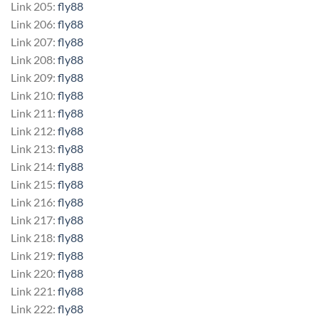
Link 205:
fly88
Link 206:
fly88
Link 207:
fly88
Link 208:
fly88
Link 209:
fly88
Link 210:
fly88
Link 211:
fly88
Link 212:
fly88
Link 213:
fly88
Link 214:
fly88
Link 215:
fly88
Link 216:
fly88
Link 217:
fly88
Link 218:
fly88
Link 219:
fly88
Link 220:
fly88
Link 221:
fly88
Link 222:
fly88