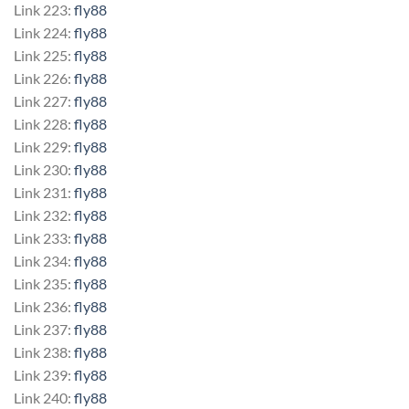
Link 223:
fly88
Link 224:
fly88
Link 225:
fly88
Link 226:
fly88
Link 227:
fly88
Link 228:
fly88
Link 229:
fly88
Link 230:
fly88
Link 231:
fly88
Link 232:
fly88
Link 233:
fly88
Link 234:
fly88
Link 235:
fly88
Link 236:
fly88
Link 237:
fly88
Link 238:
fly88
Link 239:
fly88
Link 240:
fly88