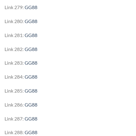
Link 279:
GG88
Link 280:
GG88
Link 281:
GG88
Link 282:
GG88
Link 283:
GG88
Link 284:
GG88
Link 285:
GG88
Link 286:
GG88
Link 287:
GG88
Link 288:
GG88