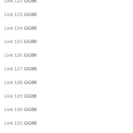
Link 122:
GG88
Link 123:
GG88
Link 124:
GG88
Link 125:
GG88
Link 126:
GG88
Link 127:
GG88
Link 128:
GG88
Link 129:
GG88
Link 130:
GG88
Link 131:
GG88