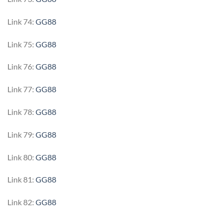
Link 74:
GG88
Link 75:
GG88
Link 76:
GG88
Link 77:
GG88
Link 78:
GG88
Link 79:
GG88
Link 80:
GG88
Link 81:
GG88
Link 82:
GG88