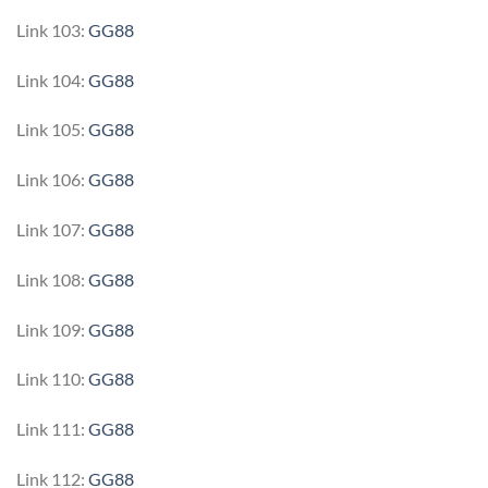
Link 103:
GG88
Link 104:
GG88
Link 105:
GG88
Link 106:
GG88
Link 107:
GG88
Link 108:
GG88
Link 109:
GG88
Link 110:
GG88
Link 111:
GG88
Link 112:
GG88