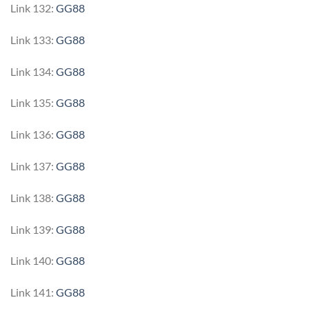
Link 132:
GG88
Link 133:
GG88
Link 134:
GG88
Link 135:
GG88
Link 136:
GG88
Link 137:
GG88
Link 138:
GG88
Link 139:
GG88
Link 140:
GG88
Link 141:
GG88