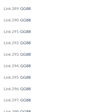
Link 289:
GG88
Link 290:
GG88
Link 291:
GG88
Link 292:
GG88
Link 293:
GG88
Link 294:
GG88
Link 295:
GG88
Link 296:
GG88
Link 297:
GG88
Link 298:
GG88