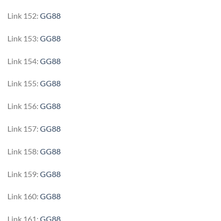
Link 152:
GG88
Link 153:
GG88
Link 154:
GG88
Link 155:
GG88
Link 156:
GG88
Link 157:
GG88
Link 158:
GG88
Link 159:
GG88
Link 160:
GG88
Link 161:
GG88