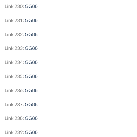
Link 230:
GG88
Link 231:
GG88
Link 232:
GG88
Link 233:
GG88
Link 234:
GG88
Link 235:
GG88
Link 236:
GG88
Link 237:
GG88
Link 238:
GG88
Link 239:
GG88