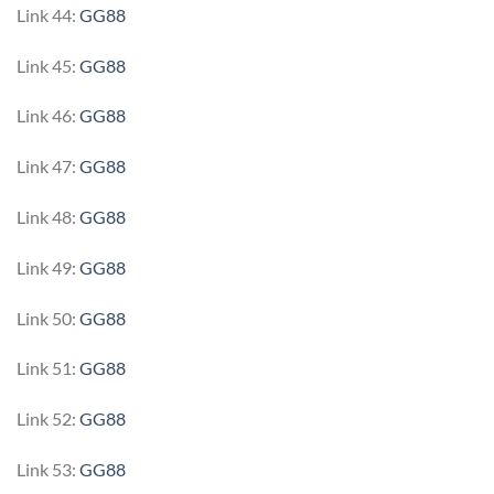
Link 44:
GG88
Link 45:
GG88
Link 46:
GG88
Link 47:
GG88
Link 48:
GG88
Link 49:
GG88
Link 50:
GG88
Link 51:
GG88
Link 52:
GG88
Link 53:
GG88