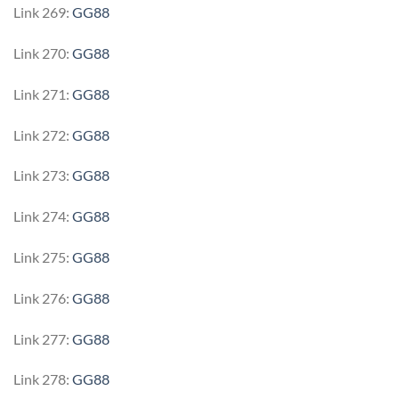
Link 269:
GG88
Link 270:
GG88
Link 271:
GG88
Link 272:
GG88
Link 273:
GG88
Link 274:
GG88
Link 275:
GG88
Link 276:
GG88
Link 277:
GG88
Link 278:
GG88