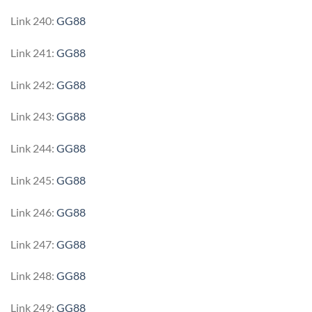
Link 240:
GG88
Link 241:
GG88
Link 242:
GG88
Link 243:
GG88
Link 244:
GG88
Link 245:
GG88
Link 246:
GG88
Link 247:
GG88
Link 248:
GG88
Link 249:
GG88