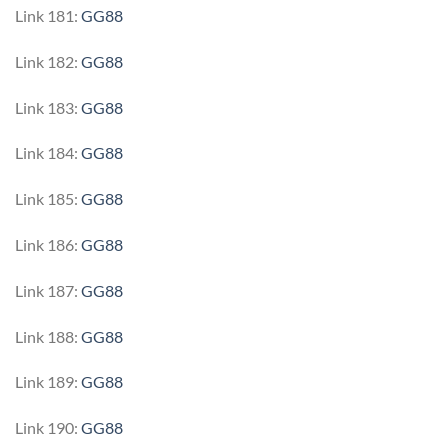
Link 181:
GG88
Link 182:
GG88
Link 183:
GG88
Link 184:
GG88
Link 185:
GG88
Link 186:
GG88
Link 187:
GG88
Link 188:
GG88
Link 189:
GG88
Link 190:
GG88