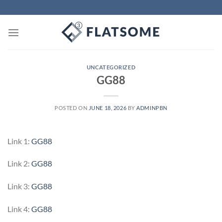
Skip
to
content
UNCATEGORIZED
GG88
POSTED ON
JUNE 18, 2026
BY
ADMINPBN
Link 1:
GG88
Link 2:
GG88
Link 3:
GG88
Link 4:
GG88