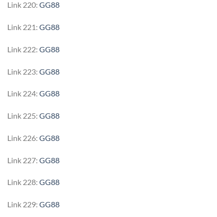
Link 220:
GG88
Link 221:
GG88
Link 222:
GG88
Link 223:
GG88
Link 224:
GG88
Link 225:
GG88
Link 226:
GG88
Link 227:
GG88
Link 228:
GG88
Link 229:
GG88