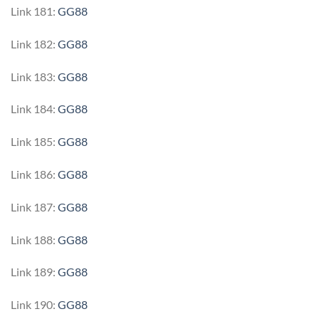
Link 181:
GG88
Link 182:
GG88
Link 183:
GG88
Link 184:
GG88
Link 185:
GG88
Link 186:
GG88
Link 187:
GG88
Link 188:
GG88
Link 189:
GG88
Link 190:
GG88