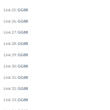
Link 25:
GG88
Link 26:
GG88
Link 27:
GG88
Link 28:
GG88
Link 29:
GG88
Link 30:
GG88
Link 31:
GG88
Link 32:
GG88
Link 33:
GG88