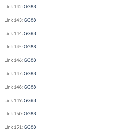
Link 142:
GG88
Link 143:
GG88
Link 144:
GG88
Link 145:
GG88
Link 146:
GG88
Link 147:
GG88
Link 148:
GG88
Link 149:
GG88
Link 150:
GG88
Link 151:
GG88