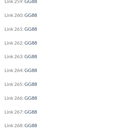
Link 259:
GG88
Link 260:
GG88
Link 261:
GG88
Link 262:
GG88
Link 263:
GG88
Link 264:
GG88
Link 265:
GG88
Link 266:
GG88
Link 267:
GG88
Link 268:
GG88