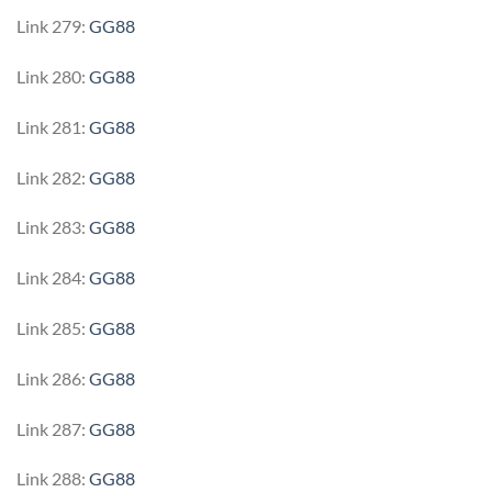
Link 279:
GG88
Link 280:
GG88
Link 281:
GG88
Link 282:
GG88
Link 283:
GG88
Link 284:
GG88
Link 285:
GG88
Link 286:
GG88
Link 287:
GG88
Link 288:
GG88