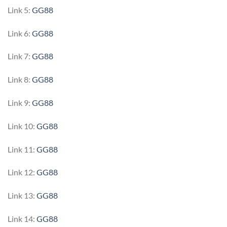
Link 5:
GG88
Link 6:
GG88
Link 7:
GG88
Link 8:
GG88
Link 9:
GG88
Link 10:
GG88
Link 11:
GG88
Link 12:
GG88
Link 13:
GG88
Link 14:
GG88