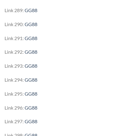
Link 289:
GG88
Link 290:
GG88
Link 291:
GG88
Link 292:
GG88
Link 293:
GG88
Link 294:
GG88
Link 295:
GG88
Link 296:
GG88
Link 297:
GG88
Link 298:
GG88