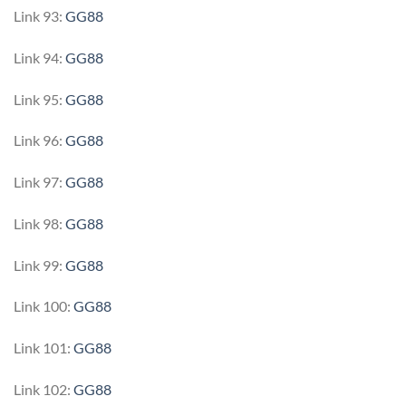
Link 93:
GG88
Link 94:
GG88
Link 95:
GG88
Link 96:
GG88
Link 97:
GG88
Link 98:
GG88
Link 99:
GG88
Link 100:
GG88
Link 101:
GG88
Link 102:
GG88