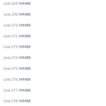
Link 269:
MM88
Link 270:
MM88
Link 271:
MM88
Link 272:
MM88
Link 273:
MM88
Link 274:
MM88
Link 275:
MM88
Link 276:
MM88
Link 277:
MM88
Link 278:
MM88