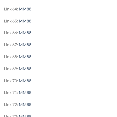
Link 64:
MM88
Link 65:
MM88
Link 66:
MM88
Link 67:
MM88
Link 68:
MM88
Link 69:
MM88
Link 70:
MM88
Link 71:
MM88
Link 72:
MM88
Link 73:
MM88