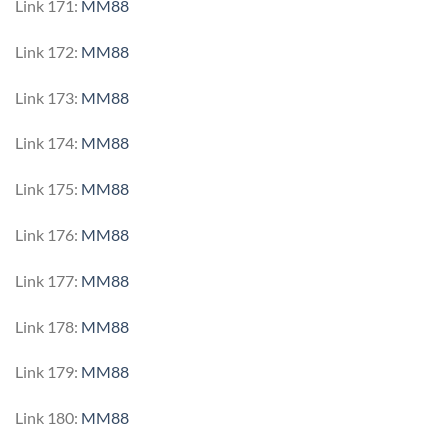
Link 171:
MM88
Link 172:
MM88
Link 173:
MM88
Link 174:
MM88
Link 175:
MM88
Link 176:
MM88
Link 177:
MM88
Link 178:
MM88
Link 179:
MM88
Link 180:
MM88