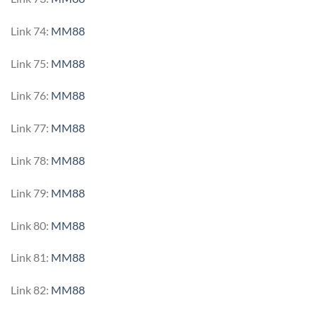
Link 74:
MM88
Link 75:
MM88
Link 76:
MM88
Link 77:
MM88
Link 78:
MM88
Link 79:
MM88
Link 80:
MM88
Link 81:
MM88
Link 82:
MM88