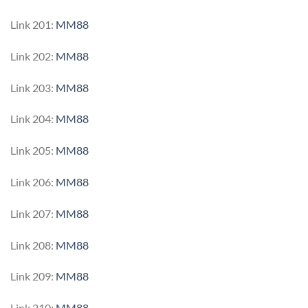
Link 201:
MM88
Link 202:
MM88
Link 203:
MM88
Link 204:
MM88
Link 205:
MM88
Link 206:
MM88
Link 207:
MM88
Link 208:
MM88
Link 209:
MM88
Link 210:
MM88