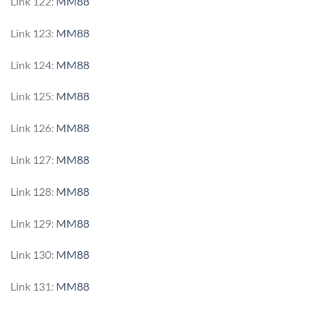
Link 122:
MM88
Link 123:
MM88
Link 124:
MM88
Link 125:
MM88
Link 126:
MM88
Link 127:
MM88
Link 128:
MM88
Link 129:
MM88
Link 130:
MM88
Link 131:
MM88