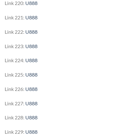
Link 220:
U888
Link 221:
U888
Link 222:
U888
Link 223:
U888
Link 224:
U888
Link 225:
U888
Link 226:
U888
Link 227:
U888
Link 228:
U888
Link 229:
U888