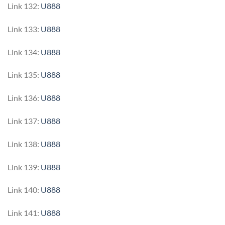
Link 132:
U888
Link 133:
U888
Link 134:
U888
Link 135:
U888
Link 136:
U888
Link 137:
U888
Link 138:
U888
Link 139:
U888
Link 140:
U888
Link 141:
U888