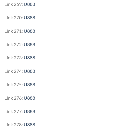
Link 269:
U888
Link 270:
U888
Link 271:
U888
Link 272:
U888
Link 273:
U888
Link 274:
U888
Link 275:
U888
Link 276:
U888
Link 277:
U888
Link 278:
U888