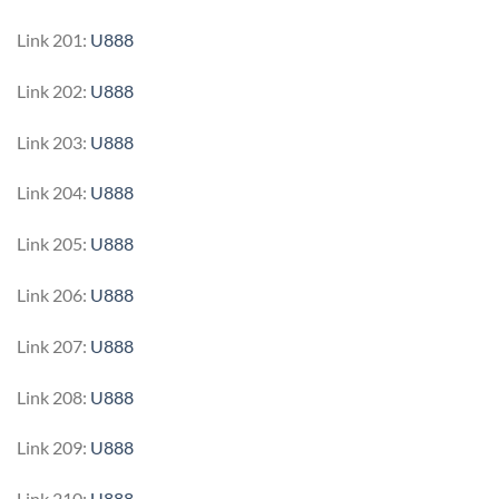
Link 201:
U888
Link 202:
U888
Link 203:
U888
Link 204:
U888
Link 205:
U888
Link 206:
U888
Link 207:
U888
Link 208:
U888
Link 209:
U888
Link 210:
U888