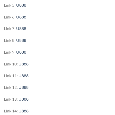
Link 5:
U888
Link 6:
U888
Link 7:
U888
Link 8:
U888
Link 9:
U888
Link 10:
U888
Link 11:
U888
Link 12:
U888
Link 13:
U888
Link 14:
U888