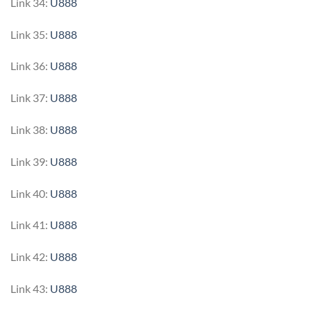
Link 34:
U888
Link 35:
U888
Link 36:
U888
Link 37:
U888
Link 38:
U888
Link 39:
U888
Link 40:
U888
Link 41:
U888
Link 42:
U888
Link 43:
U888