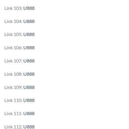
Link 103:
U888
Link 104:
U888
Link 105:
U888
Link 106:
U888
Link 107:
U888
Link 108:
U888
Link 109:
U888
Link 110:
U888
Link 111:
U888
Link 112:
U888