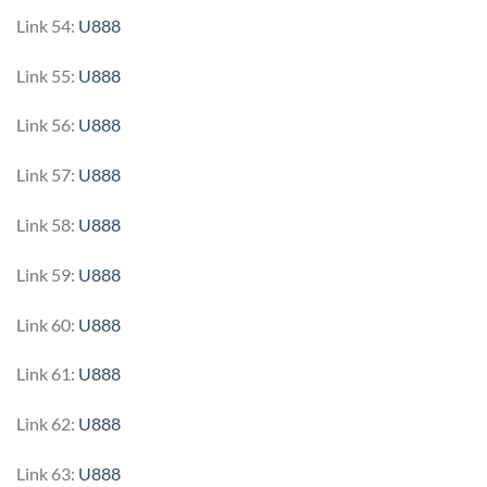
Link 54:
U888
Link 55:
U888
Link 56:
U888
Link 57:
U888
Link 58:
U888
Link 59:
U888
Link 60:
U888
Link 61:
U888
Link 62:
U888
Link 63:
U888