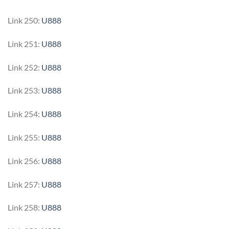
Link 250:
U888
Link 251:
U888
Link 252:
U888
Link 253:
U888
Link 254:
U888
Link 255:
U888
Link 256:
U888
Link 257:
U888
Link 258:
U888