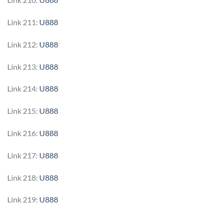
Link 211:
U888
Link 212:
U888
Link 213:
U888
Link 214:
U888
Link 215:
U888
Link 216:
U888
Link 217:
U888
Link 218:
U888
Link 219:
U888