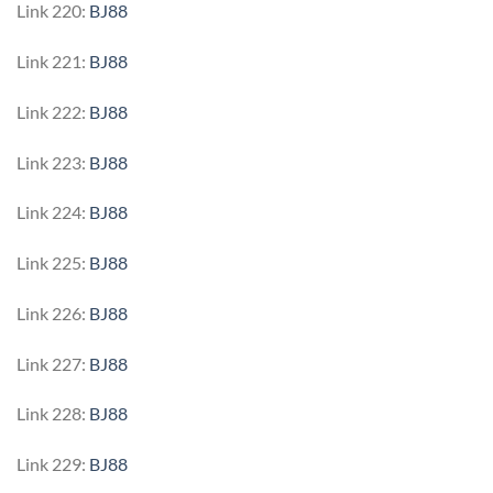
Link 220:
BJ88
Link 221:
BJ88
Link 222:
BJ88
Link 223:
BJ88
Link 224:
BJ88
Link 225:
BJ88
Link 226:
BJ88
Link 227:
BJ88
Link 228:
BJ88
Link 229:
BJ88