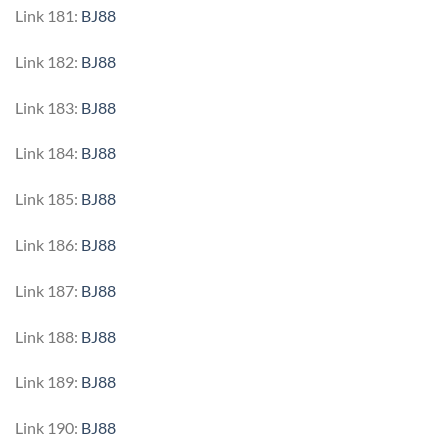
Link 181:
BJ88
Link 182:
BJ88
Link 183:
BJ88
Link 184:
BJ88
Link 185:
BJ88
Link 186:
BJ88
Link 187:
BJ88
Link 188:
BJ88
Link 189:
BJ88
Link 190:
BJ88