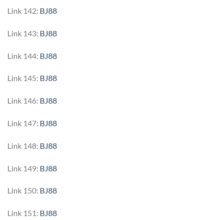
Link 142:
BJ88
Link 143:
BJ88
Link 144:
BJ88
Link 145:
BJ88
Link 146:
BJ88
Link 147:
BJ88
Link 148:
BJ88
Link 149:
BJ88
Link 150:
BJ88
Link 151:
BJ88