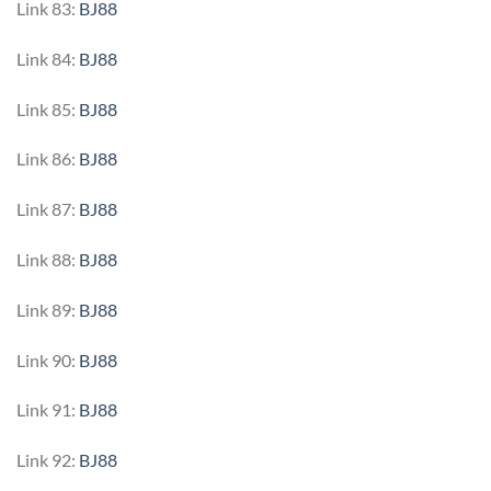
Link 83:
BJ88
Link 84:
BJ88
Link 85:
BJ88
Link 86:
BJ88
Link 87:
BJ88
Link 88:
BJ88
Link 89:
BJ88
Link 90:
BJ88
Link 91:
BJ88
Link 92:
BJ88