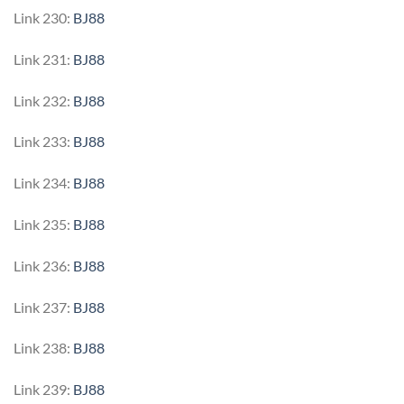
Link 230:
BJ88
Link 231:
BJ88
Link 232:
BJ88
Link 233:
BJ88
Link 234:
BJ88
Link 235:
BJ88
Link 236:
BJ88
Link 237:
BJ88
Link 238:
BJ88
Link 239:
BJ88