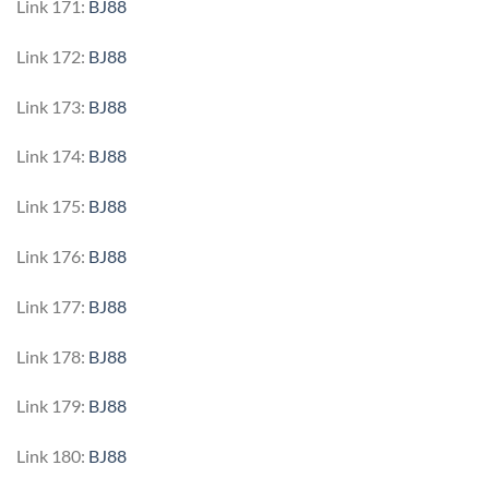
Link 171:
BJ88
Link 172:
BJ88
Link 173:
BJ88
Link 174:
BJ88
Link 175:
BJ88
Link 176:
BJ88
Link 177:
BJ88
Link 178:
BJ88
Link 179:
BJ88
Link 180:
BJ88