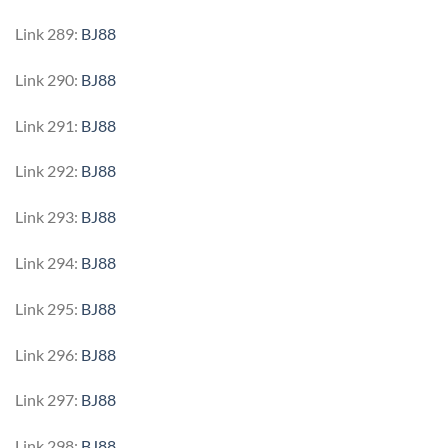
Link 289:
BJ88
Link 290:
BJ88
Link 291:
BJ88
Link 292:
BJ88
Link 293:
BJ88
Link 294:
BJ88
Link 295:
BJ88
Link 296:
BJ88
Link 297:
BJ88
Link 298:
BJ88