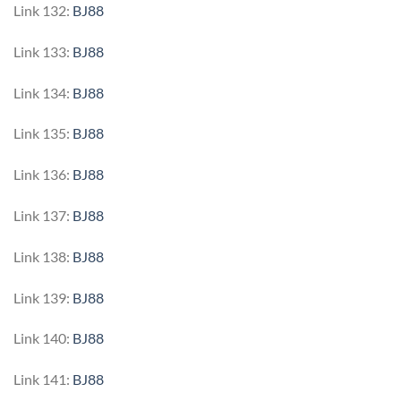
Link 132:
BJ88
Link 133:
BJ88
Link 134:
BJ88
Link 135:
BJ88
Link 136:
BJ88
Link 137:
BJ88
Link 138:
BJ88
Link 139:
BJ88
Link 140:
BJ88
Link 141:
BJ88