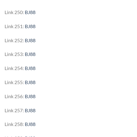
Link 250:
BJ88
Link 251:
BJ88
Link 252:
BJ88
Link 253:
BJ88
Link 254:
BJ88
Link 255:
BJ88
Link 256:
BJ88
Link 257:
BJ88
Link 258:
BJ88