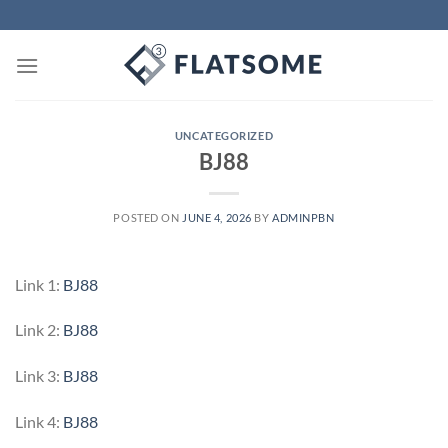
Skip
to
content
UNCATEGORIZED
BJ88
POSTED ON
JUNE 4, 2026
BY
ADMINPBN
Link 1:
BJ88
Link 2:
BJ88
Link 3:
BJ88
Link 4:
BJ88