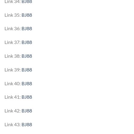
Link 34:
BJ88
Link 35:
BJ88
Link 36:
BJ88
Link 37:
BJ88
Link 38:
BJ88
Link 39:
BJ88
Link 40:
BJ88
Link 41:
BJ88
Link 42:
BJ88
Link 43:
BJ88