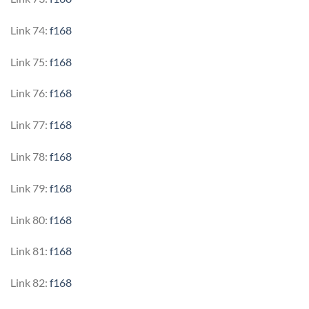
Link 74:
f168
Link 75:
f168
Link 76:
f168
Link 77:
f168
Link 78:
f168
Link 79:
f168
Link 80:
f168
Link 81:
f168
Link 82:
f168