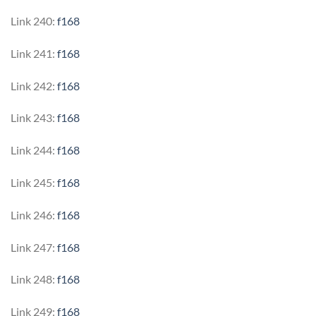
Link 240:
f168
Link 241:
f168
Link 242:
f168
Link 243:
f168
Link 244:
f168
Link 245:
f168
Link 246:
f168
Link 247:
f168
Link 248:
f168
Link 249:
f168