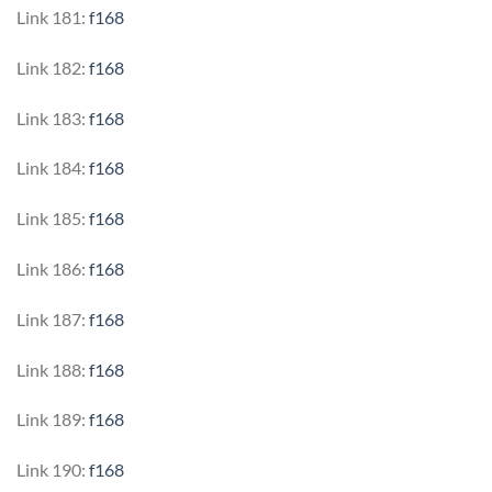
Link 181:
f168
Link 182:
f168
Link 183:
f168
Link 184:
f168
Link 185:
f168
Link 186:
f168
Link 187:
f168
Link 188:
f168
Link 189:
f168
Link 190:
f168