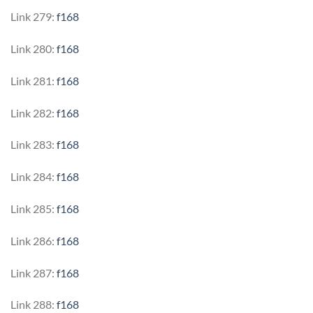
Link 279:
f168
Link 280:
f168
Link 281:
f168
Link 282:
f168
Link 283:
f168
Link 284:
f168
Link 285:
f168
Link 286:
f168
Link 287:
f168
Link 288:
f168