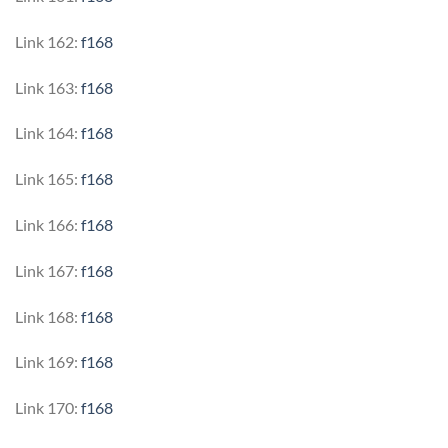
Link 162:
f168
Link 163:
f168
Link 164:
f168
Link 165:
f168
Link 166:
f168
Link 167:
f168
Link 168:
f168
Link 169:
f168
Link 170:
f168