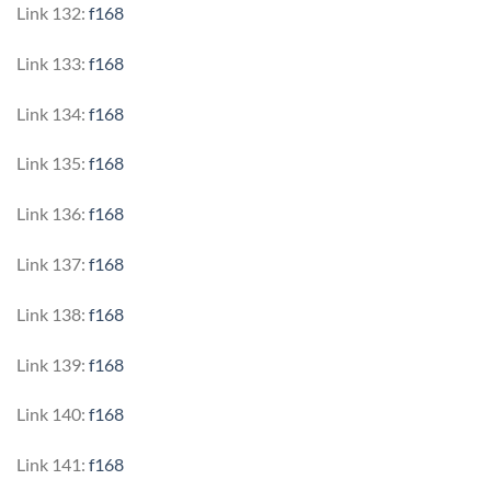
Link 132:
f168
Link 133:
f168
Link 134:
f168
Link 135:
f168
Link 136:
f168
Link 137:
f168
Link 138:
f168
Link 139:
f168
Link 140:
f168
Link 141:
f168