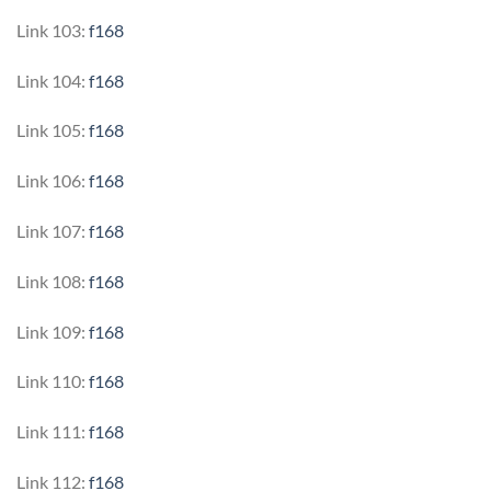
Link 103:
f168
Link 104:
f168
Link 105:
f168
Link 106:
f168
Link 107:
f168
Link 108:
f168
Link 109:
f168
Link 110:
f168
Link 111:
f168
Link 112:
f168