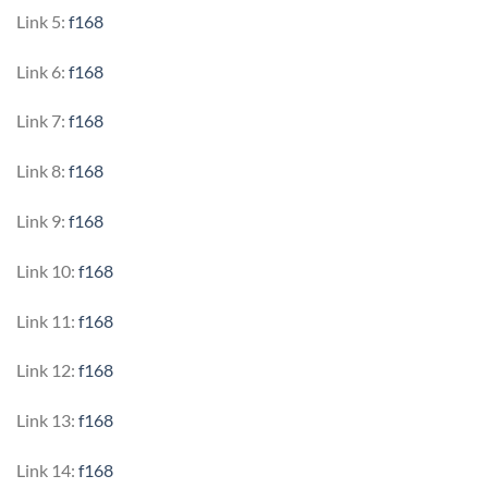
Link 5:
f168
Link 6:
f168
Link 7:
f168
Link 8:
f168
Link 9:
f168
Link 10:
f168
Link 11:
f168
Link 12:
f168
Link 13:
f168
Link 14:
f168