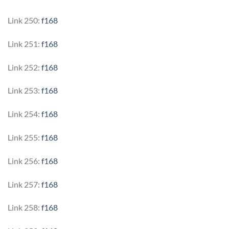
Link 250:
f168
Link 251:
f168
Link 252:
f168
Link 253:
f168
Link 254:
f168
Link 255:
f168
Link 256:
f168
Link 257:
f168
Link 258:
f168