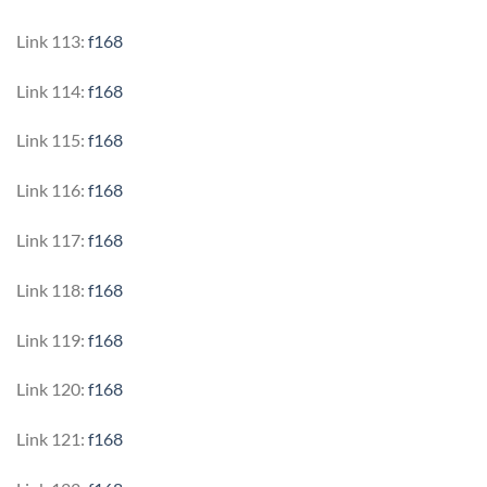
Link 113:
f168
Link 114:
f168
Link 115:
f168
Link 116:
f168
Link 117:
f168
Link 118:
f168
Link 119:
f168
Link 120:
f168
Link 121:
f168