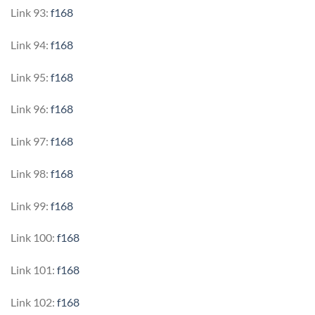
Link 93:
f168
Link 94:
f168
Link 95:
f168
Link 96:
f168
Link 97:
f168
Link 98:
f168
Link 99:
f168
Link 100:
f168
Link 101:
f168
Link 102:
f168