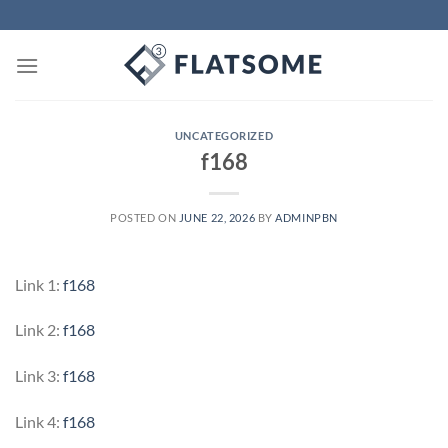
Skip
to
content
UNCATEGORIZED
f168
POSTED ON
JUNE 22, 2026
BY
ADMINPBN
Link 1:
f168
Link 2:
f168
Link 3:
f168
Link 4:
f168