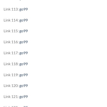
Link 113:
go99
Link 114:
go99
Link 115:
go99
Link 116:
go99
Link 117:
go99
Link 118:
go99
Link 119:
go99
Link 120:
go99
Link 121:
go99