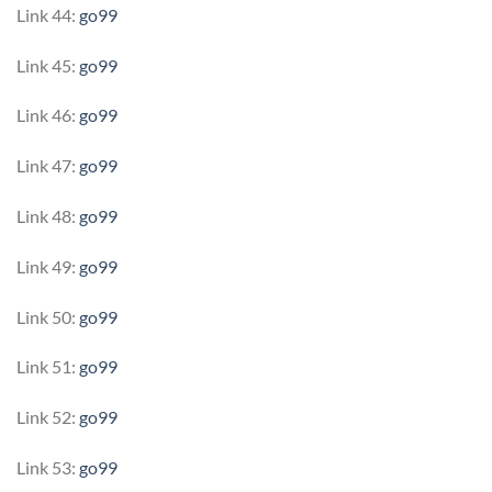
Link 44:
go99
Link 45:
go99
Link 46:
go99
Link 47:
go99
Link 48:
go99
Link 49:
go99
Link 50:
go99
Link 51:
go99
Link 52:
go99
Link 53:
go99