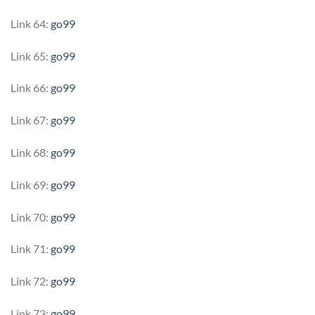
Link 64:
go99
Link 65:
go99
Link 66:
go99
Link 67:
go99
Link 68:
go99
Link 69:
go99
Link 70:
go99
Link 71:
go99
Link 72:
go99
Link 73:
go99