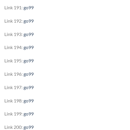
Link 191:
go99
Link 192:
go99
Link 193:
go99
Link 194:
go99
Link 195:
go99
Link 196:
go99
Link 197:
go99
Link 198:
go99
Link 199:
go99
Link 200:
go99