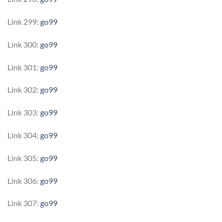
Link 299:
go99
Link 300:
go99
Link 301:
go99
Link 302:
go99
Link 303:
go99
Link 304:
go99
Link 305:
go99
Link 306:
go99
Link 307:
go99