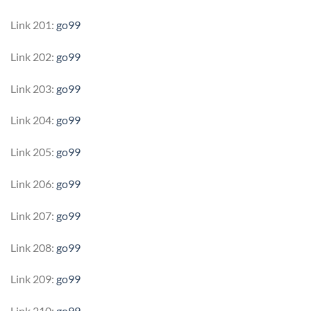
Link 201:
go99
Link 202:
go99
Link 203:
go99
Link 204:
go99
Link 205:
go99
Link 206:
go99
Link 207:
go99
Link 208:
go99
Link 209:
go99
Link 210:
go99