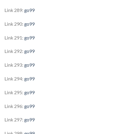
Link 289:
go99
Link 290:
go99
Link 291:
go99
Link 292:
go99
Link 293:
go99
Link 294:
go99
Link 295:
go99
Link 296:
go99
Link 297:
go99
Link 298:
go99