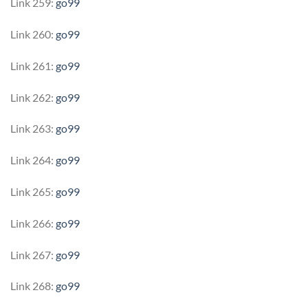
Link 259:
go99
Link 260:
go99
Link 261:
go99
Link 262:
go99
Link 263:
go99
Link 264:
go99
Link 265:
go99
Link 266:
go99
Link 267:
go99
Link 268:
go99