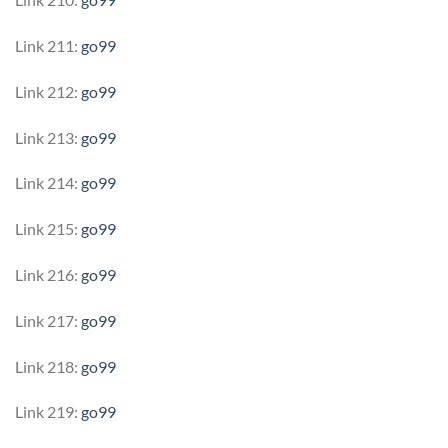
Link 211:
go99
Link 212:
go99
Link 213:
go99
Link 214:
go99
Link 215:
go99
Link 216:
go99
Link 217:
go99
Link 218:
go99
Link 219:
go99