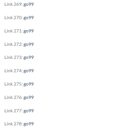
Link 269:
go99
Link 270:
go99
Link 271:
go99
Link 272:
go99
Link 273:
go99
Link 274:
go99
Link 275:
go99
Link 276:
go99
Link 277:
go99
Link 278:
go99