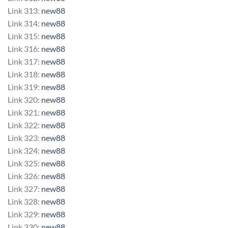
Link 313:
new88
Link 314:
new88
Link 315:
new88
Link 316:
new88
Link 317:
new88
Link 318:
new88
Link 319:
new88
Link 320:
new88
Link 321:
new88
Link 322:
new88
Link 323:
new88
Link 324:
new88
Link 325:
new88
Link 326:
new88
Link 327:
new88
Link 328:
new88
Link 329:
new88
Link 330:
new88