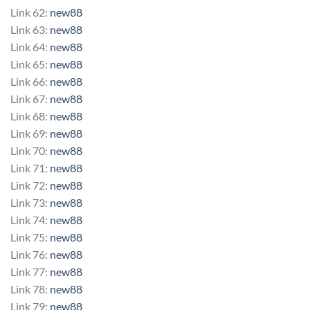
Link 62:
new88
Link 63:
new88
Link 64:
new88
Link 65:
new88
Link 66:
new88
Link 67:
new88
Link 68:
new88
Link 69:
new88
Link 70:
new88
Link 71:
new88
Link 72:
new88
Link 73:
new88
Link 74:
new88
Link 75:
new88
Link 76:
new88
Link 77:
new88
Link 78:
new88
Link 79:
new88