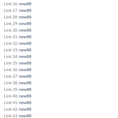
Link 26:
new88
Link 27:
new88
Link 28:
new88
Link 29:
new88
Link 30:
new88
Link 31:
new88
Link 32:
new88
Link 33:
new88
Link 34:
new88
Link 35:
new88
Link 36:
new88
Link 37:
new88
Link 38:
new88
Link 39:
new88
Link 40:
new88
Link 41:
new88
Link 42:
new88
Link 43:
new88