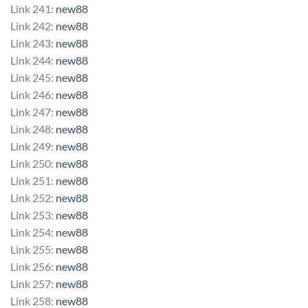
Link 241:
new88
Link 242:
new88
Link 243:
new88
Link 244:
new88
Link 245:
new88
Link 246:
new88
Link 247:
new88
Link 248:
new88
Link 249:
new88
Link 250:
new88
Link 251:
new88
Link 252:
new88
Link 253:
new88
Link 254:
new88
Link 255:
new88
Link 256:
new88
Link 257:
new88
Link 258:
new88