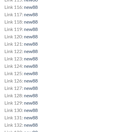
Link 116:
new88
Link 117:
new88
Link 118:
new88
Link 119:
new88
Link 120:
new88
Link 121:
new88
Link 122:
new88
Link 123:
new88
Link 124:
new88
Link 125:
new88
Link 126:
new88
Link 127:
new88
Link 128:
new88
Link 129:
new88
Link 130:
new88
Link 131:
new88
Link 132:
new88