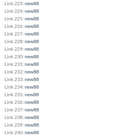
Link 223:
new88
Link 224:
new88
Link 225:
new88
Link 226:
new88
Link 227:
new88
Link 228:
new88
Link 229:
new88
Link 230:
new88
Link 231:
new88
Link 232:
new88
Link 233:
new88
Link 234:
new88
Link 235:
new88
Link 236:
new88
Link 237:
new88
Link 238:
new88
Link 239:
new88
Link 240:
new88