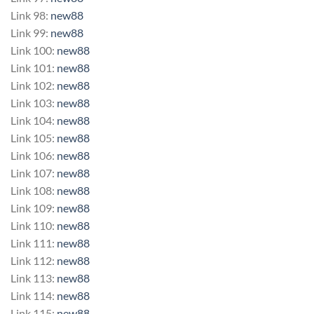
Link 98:
new88
Link 99:
new88
Link 100:
new88
Link 101:
new88
Link 102:
new88
Link 103:
new88
Link 104:
new88
Link 105:
new88
Link 106:
new88
Link 107:
new88
Link 108:
new88
Link 109:
new88
Link 110:
new88
Link 111:
new88
Link 112:
new88
Link 113:
new88
Link 114:
new88
Link 115:
new88