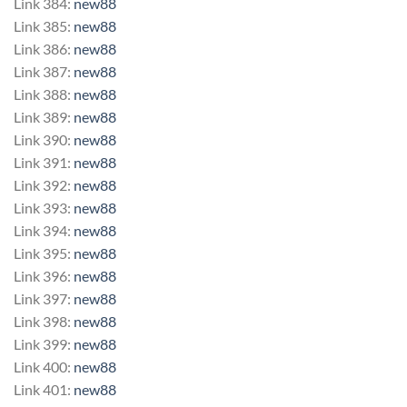
Link 384:
new88
Link 385:
new88
Link 386:
new88
Link 387:
new88
Link 388:
new88
Link 389:
new88
Link 390:
new88
Link 391:
new88
Link 392:
new88
Link 393:
new88
Link 394:
new88
Link 395:
new88
Link 396:
new88
Link 397:
new88
Link 398:
new88
Link 399:
new88
Link 400:
new88
Link 401:
new88