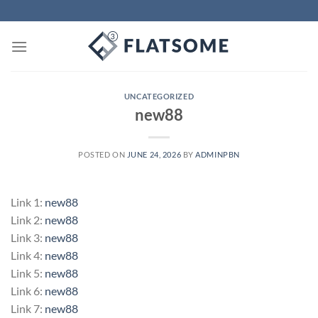
Skip
to
content
UNCATEGORIZED
new88
POSTED ON
JUNE 24, 2026
BY
ADMINPBN
Link 1:
new88
Link 2:
new88
Link 3:
new88
Link 4:
new88
Link 5:
new88
Link 6:
new88
Link 7:
new88