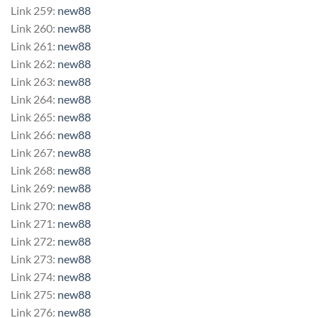
Link 259:
new88
Link 260:
new88
Link 261:
new88
Link 262:
new88
Link 263:
new88
Link 264:
new88
Link 265:
new88
Link 266:
new88
Link 267:
new88
Link 268:
new88
Link 269:
new88
Link 270:
new88
Link 271:
new88
Link 272:
new88
Link 273:
new88
Link 274:
new88
Link 275:
new88
Link 276:
new88