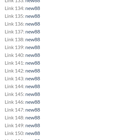
Link 133:
new88
Link 134:
new88
Link 135:
new88
Link 136:
new88
Link 137:
new88
Link 138:
new88
Link 139:
new88
Link 140:
new88
Link 141:
new88
Link 142:
new88
Link 143:
new88
Link 144:
new88
Link 145:
new88
Link 146:
new88
Link 147:
new88
Link 148:
new88
Link 149:
new88
Link 150:
new88