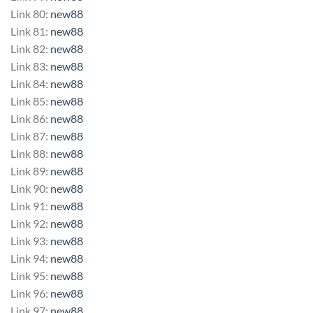
Link 80:
new88
Link 81:
new88
Link 82:
new88
Link 83:
new88
Link 84:
new88
Link 85:
new88
Link 86:
new88
Link 87:
new88
Link 88:
new88
Link 89:
new88
Link 90:
new88
Link 91:
new88
Link 92:
new88
Link 93:
new88
Link 94:
new88
Link 95:
new88
Link 96:
new88
Link 97:
new88