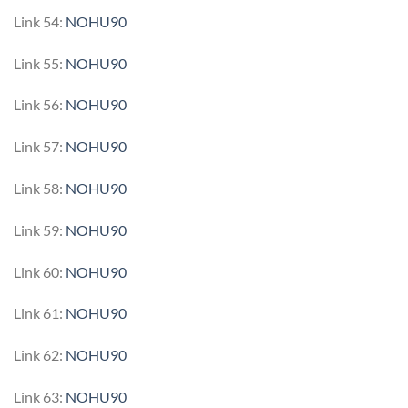
Link 54:
NOHU90
Link 55:
NOHU90
Link 56:
NOHU90
Link 57:
NOHU90
Link 58:
NOHU90
Link 59:
NOHU90
Link 60:
NOHU90
Link 61:
NOHU90
Link 62:
NOHU90
Link 63:
NOHU90