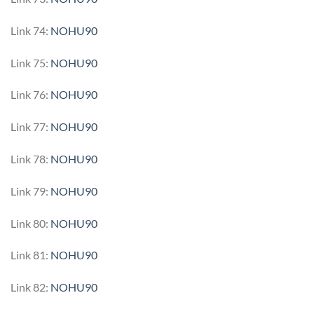
Link 74:
NOHU90
Link 75:
NOHU90
Link 76:
NOHU90
Link 77:
NOHU90
Link 78:
NOHU90
Link 79:
NOHU90
Link 80:
NOHU90
Link 81:
NOHU90
Link 82:
NOHU90