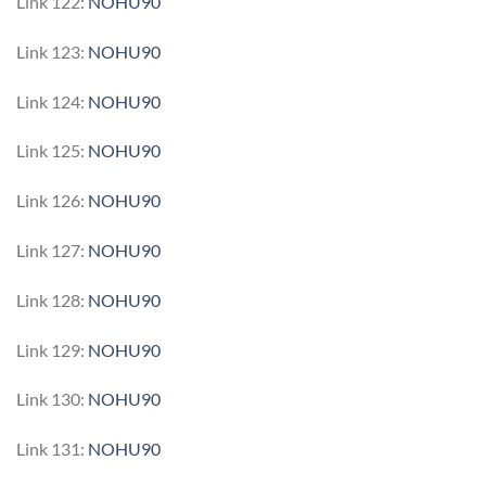
Link 122:
NOHU90
Link 123:
NOHU90
Link 124:
NOHU90
Link 125:
NOHU90
Link 126:
NOHU90
Link 127:
NOHU90
Link 128:
NOHU90
Link 129:
NOHU90
Link 130:
NOHU90
Link 131:
NOHU90