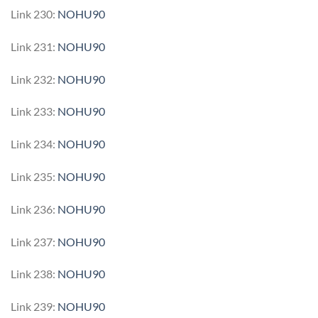
Link 230:
NOHU90
Link 231:
NOHU90
Link 232:
NOHU90
Link 233:
NOHU90
Link 234:
NOHU90
Link 235:
NOHU90
Link 236:
NOHU90
Link 237:
NOHU90
Link 238:
NOHU90
Link 239:
NOHU90