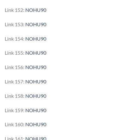
Link 152:
NOHU90
Link 153:
NOHU90
Link 154:
NOHU90
Link 155:
NOHU90
Link 156:
NOHU90
Link 157:
NOHU90
Link 158:
NOHU90
Link 159:
NOHU90
Link 160:
NOHU90
Link 161:
NOHU90