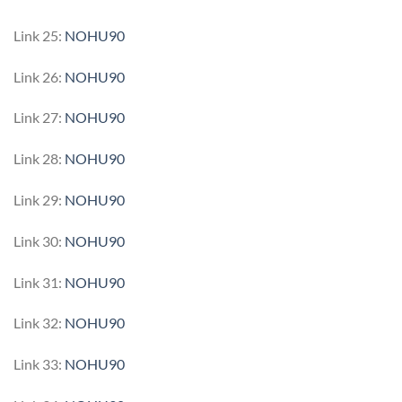
Link 25:
NOHU90
Link 26:
NOHU90
Link 27:
NOHU90
Link 28:
NOHU90
Link 29:
NOHU90
Link 30:
NOHU90
Link 31:
NOHU90
Link 32:
NOHU90
Link 33:
NOHU90