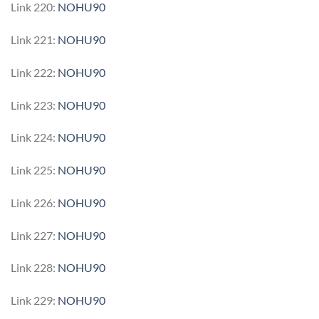
Link 220:
NOHU90
Link 221:
NOHU90
Link 222:
NOHU90
Link 223:
NOHU90
Link 224:
NOHU90
Link 225:
NOHU90
Link 226:
NOHU90
Link 227:
NOHU90
Link 228:
NOHU90
Link 229:
NOHU90