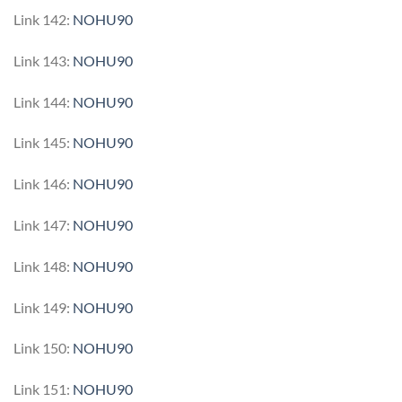
Link 142:
NOHU90
Link 143:
NOHU90
Link 144:
NOHU90
Link 145:
NOHU90
Link 146:
NOHU90
Link 147:
NOHU90
Link 148:
NOHU90
Link 149:
NOHU90
Link 150:
NOHU90
Link 151:
NOHU90