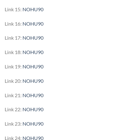
Link 15:
NOHU90
Link 16:
NOHU90
Link 17:
NOHU90
Link 18:
NOHU90
Link 19:
NOHU90
Link 20:
NOHU90
Link 21:
NOHU90
Link 22:
NOHU90
Link 23:
NOHU90
Link 24:
NOHU90