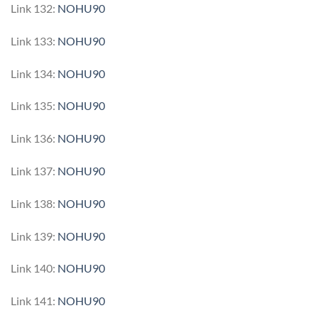
Link 132:
NOHU90
Link 133:
NOHU90
Link 134:
NOHU90
Link 135:
NOHU90
Link 136:
NOHU90
Link 137:
NOHU90
Link 138:
NOHU90
Link 139:
NOHU90
Link 140:
NOHU90
Link 141:
NOHU90