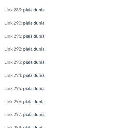
Link 289:
piala dunia
Link 290:
piala dunia
Link 291:
piala dunia
Link 292:
piala dunia
Link 293:
piala dunia
Link 294:
piala dunia
Link 295:
piala dunia
Link 296:
piala dunia
Link 297:
piala dunia
Link 298:
piala dunia