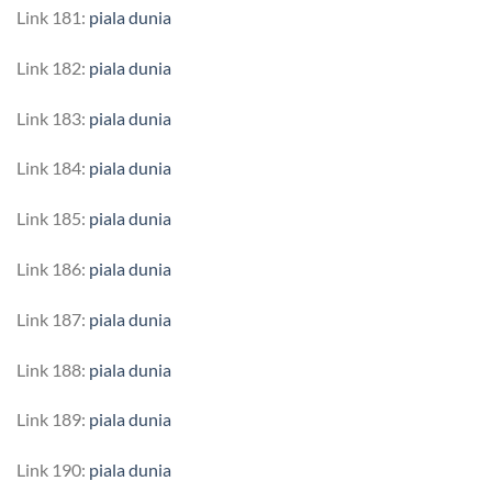
Link 181:
piala dunia
Link 182:
piala dunia
Link 183:
piala dunia
Link 184:
piala dunia
Link 185:
piala dunia
Link 186:
piala dunia
Link 187:
piala dunia
Link 188:
piala dunia
Link 189:
piala dunia
Link 190:
piala dunia