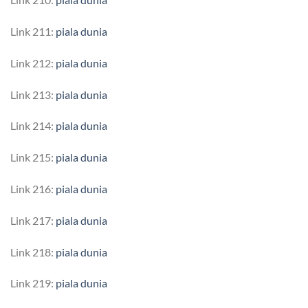
Link 211:
piala dunia
Link 212:
piala dunia
Link 213:
piala dunia
Link 214:
piala dunia
Link 215:
piala dunia
Link 216:
piala dunia
Link 217:
piala dunia
Link 218:
piala dunia
Link 219:
piala dunia