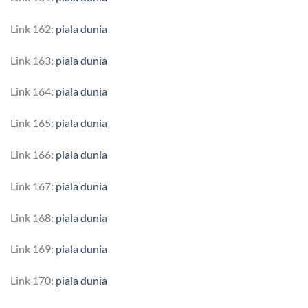
Link 162:
piala dunia
Link 163:
piala dunia
Link 164:
piala dunia
Link 165:
piala dunia
Link 166:
piala dunia
Link 167:
piala dunia
Link 168:
piala dunia
Link 169:
piala dunia
Link 170:
piala dunia