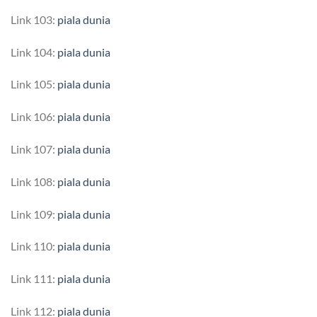
Link 103:
piala dunia
Link 104:
piala dunia
Link 105:
piala dunia
Link 106:
piala dunia
Link 107:
piala dunia
Link 108:
piala dunia
Link 109:
piala dunia
Link 110:
piala dunia
Link 111:
piala dunia
Link 112:
piala dunia