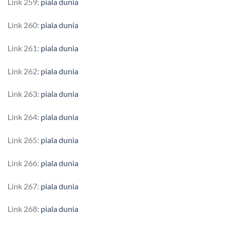
Link 259:
piala dunia
Link 260:
piala dunia
Link 261:
piala dunia
Link 262:
piala dunia
Link 263:
piala dunia
Link 264:
piala dunia
Link 265:
piala dunia
Link 266:
piala dunia
Link 267:
piala dunia
Link 268:
piala dunia