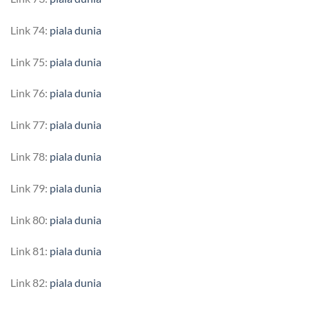
Link 74:
piala dunia
Link 75:
piala dunia
Link 76:
piala dunia
Link 77:
piala dunia
Link 78:
piala dunia
Link 79:
piala dunia
Link 80:
piala dunia
Link 81:
piala dunia
Link 82:
piala dunia