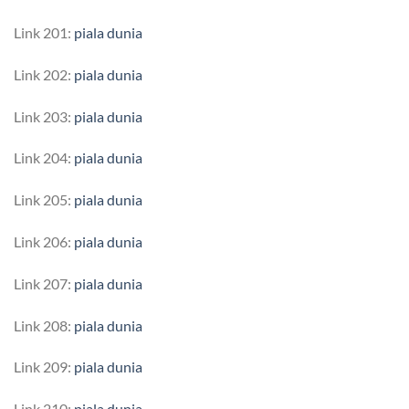
Link 201:
piala dunia
Link 202:
piala dunia
Link 203:
piala dunia
Link 204:
piala dunia
Link 205:
piala dunia
Link 206:
piala dunia
Link 207:
piala dunia
Link 208:
piala dunia
Link 209:
piala dunia
Link 210:
piala dunia