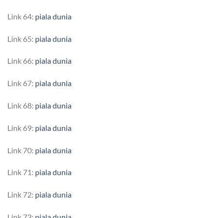
Link 64:
piala dunia
Link 65:
piala dunia
Link 66:
piala dunia
Link 67:
piala dunia
Link 68:
piala dunia
Link 69:
piala dunia
Link 70:
piala dunia
Link 71:
piala dunia
Link 72:
piala dunia
Link 73:
piala dunia