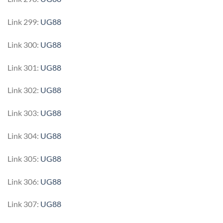
Link 299:
UG88
Link 300:
UG88
Link 301:
UG88
Link 302:
UG88
Link 303:
UG88
Link 304:
UG88
Link 305:
UG88
Link 306:
UG88
Link 307:
UG88