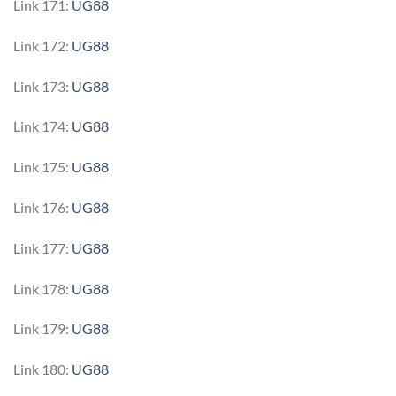
Link 171:
UG88
Link 172:
UG88
Link 173:
UG88
Link 174:
UG88
Link 175:
UG88
Link 176:
UG88
Link 177:
UG88
Link 178:
UG88
Link 179:
UG88
Link 180:
UG88