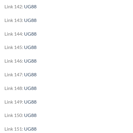
Link 142:
UG88
Link 143:
UG88
Link 144:
UG88
Link 145:
UG88
Link 146:
UG88
Link 147:
UG88
Link 148:
UG88
Link 149:
UG88
Link 150:
UG88
Link 151:
UG88