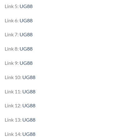
Link 5:
UG88
Link 6:
UG88
Link 7:
UG88
Link 8:
UG88
Link 9:
UG88
Link 10:
UG88
Link 11:
UG88
Link 12:
UG88
Link 13:
UG88
Link 14:
UG88