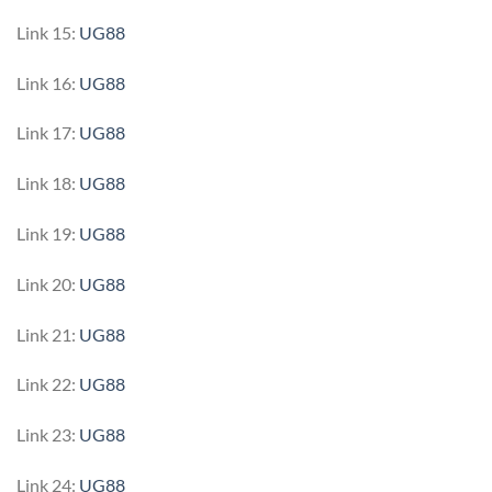
Link 15:
UG88
Link 16:
UG88
Link 17:
UG88
Link 18:
UG88
Link 19:
UG88
Link 20:
UG88
Link 21:
UG88
Link 22:
UG88
Link 23:
UG88
Link 24:
UG88