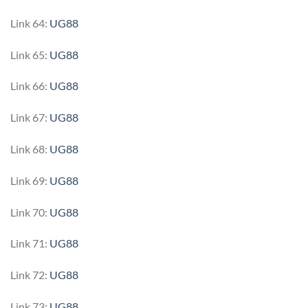
Link 64:
UG88
Link 65:
UG88
Link 66:
UG88
Link 67:
UG88
Link 68:
UG88
Link 69:
UG88
Link 70:
UG88
Link 71:
UG88
Link 72:
UG88
Link 73:
UG88