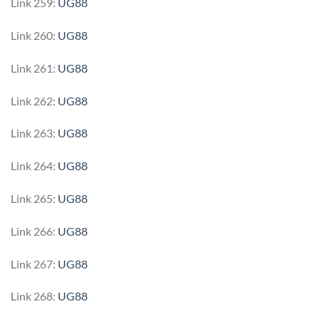
Link 259:
UG88
Link 260:
UG88
Link 261:
UG88
Link 262:
UG88
Link 263:
UG88
Link 264:
UG88
Link 265:
UG88
Link 266:
UG88
Link 267:
UG88
Link 268:
UG88