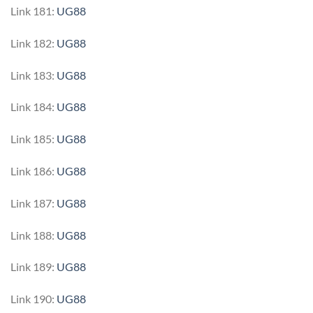
Link 181:
UG88
Link 182:
UG88
Link 183:
UG88
Link 184:
UG88
Link 185:
UG88
Link 186:
UG88
Link 187:
UG88
Link 188:
UG88
Link 189:
UG88
Link 190:
UG88