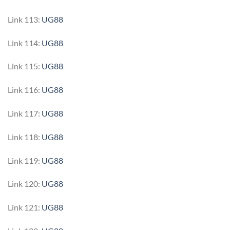
Link 113:
UG88
Link 114:
UG88
Link 115:
UG88
Link 116:
UG88
Link 117:
UG88
Link 118:
UG88
Link 119:
UG88
Link 120:
UG88
Link 121:
UG88