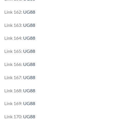
Link 162:
UG88
Link 163:
UG88
Link 164:
UG88
Link 165:
UG88
Link 166:
UG88
Link 167:
UG88
Link 168:
UG88
Link 169:
UG88
Link 170:
UG88