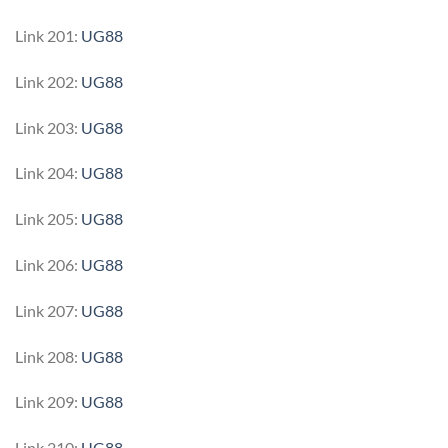
Link 201:
UG88
Link 202:
UG88
Link 203:
UG88
Link 204:
UG88
Link 205:
UG88
Link 206:
UG88
Link 207:
UG88
Link 208:
UG88
Link 209:
UG88
Link 210:
UG88