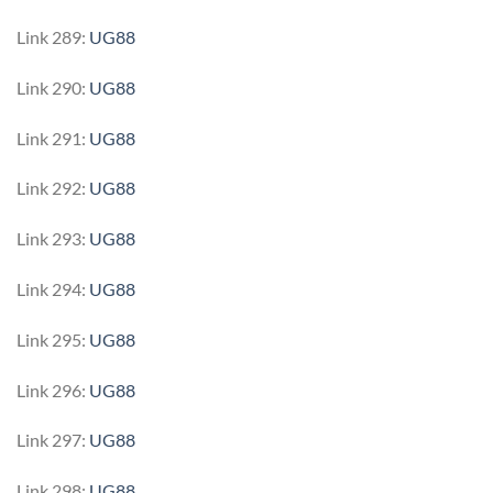
Link 289:
UG88
Link 290:
UG88
Link 291:
UG88
Link 292:
UG88
Link 293:
UG88
Link 294:
UG88
Link 295:
UG88
Link 296:
UG88
Link 297:
UG88
Link 298:
UG88