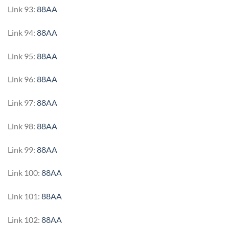
Link 93:
88AA
Link 94:
88AA
Link 95:
88AA
Link 96:
88AA
Link 97:
88AA
Link 98:
88AA
Link 99:
88AA
Link 100:
88AA
Link 101:
88AA
Link 102:
88AA