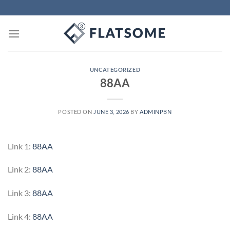
Skip
to
content
UNCATEGORIZED
88AA
POSTED ON
JUNE 3, 2026
BY
ADMINPBN
Link 1:
88AA
Link 2:
88AA
Link 3:
88AA
Link 4:
88AA