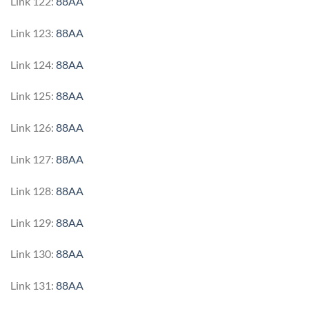
Link 122:
88AA
Link 123:
88AA
Link 124:
88AA
Link 125:
88AA
Link 126:
88AA
Link 127:
88AA
Link 128:
88AA
Link 129:
88AA
Link 130:
88AA
Link 131:
88AA