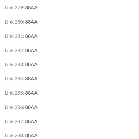
Link 279:
88AA
Link 280:
88AA
Link 281:
88AA
Link 282:
88AA
Link 283:
88AA
Link 284:
88AA
Link 285:
88AA
Link 286:
88AA
Link 287:
88AA
Link 288:
88AA