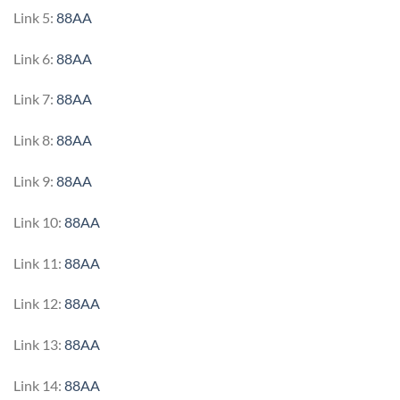
Link 5:
88AA
Link 6:
88AA
Link 7:
88AA
Link 8:
88AA
Link 9:
88AA
Link 10:
88AA
Link 11:
88AA
Link 12:
88AA
Link 13:
88AA
Link 14:
88AA