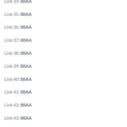
Link 34:
88AA
Link 35:
88AA
Link 36:
88AA
Link 37:
88AA
Link 38:
88AA
Link 39:
88AA
Link 40:
88AA
Link 41:
88AA
Link 42:
88AA
Link 43:
88AA