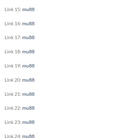
Link 15:
mu88
Link 16:
mu88
Link 17:
mu88
Link 18:
mu88
Link 19:
mu88
Link 20:
mu88
Link 21:
mu88
Link 22:
mu88
Link 23:
mu88
Link 24:
mu88