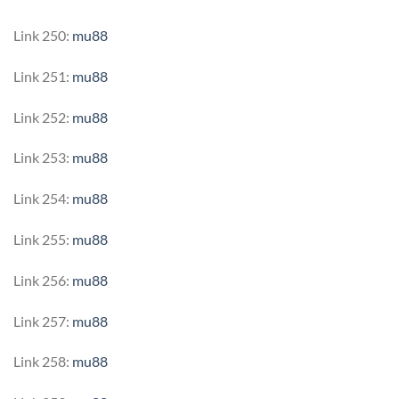
Link 250:
mu88
Link 251:
mu88
Link 252:
mu88
Link 253:
mu88
Link 254:
mu88
Link 255:
mu88
Link 256:
mu88
Link 257:
mu88
Link 258:
mu88