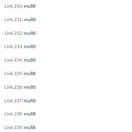
Link 230:
mu88
Link 231:
mu88
Link 232:
mu88
Link 233:
mu88
Link 234:
mu88
Link 235:
mu88
Link 236:
mu88
Link 237:
mu88
Link 238:
mu88
Link 239:
mu88