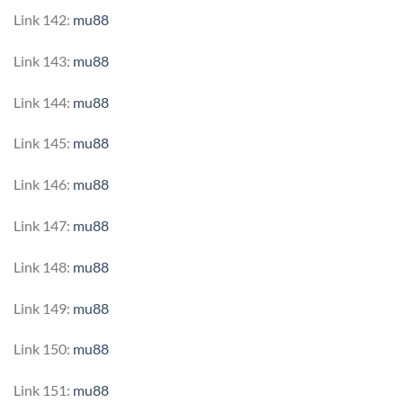
Link 142:
mu88
Link 143:
mu88
Link 144:
mu88
Link 145:
mu88
Link 146:
mu88
Link 147:
mu88
Link 148:
mu88
Link 149:
mu88
Link 150:
mu88
Link 151:
mu88