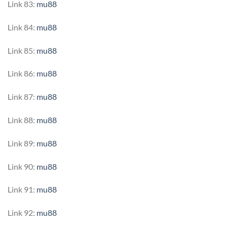
Link 83:
mu88
Link 84:
mu88
Link 85:
mu88
Link 86:
mu88
Link 87:
mu88
Link 88:
mu88
Link 89:
mu88
Link 90:
mu88
Link 91:
mu88
Link 92:
mu88