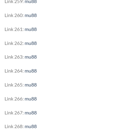
Link 259:
mu88
Link 260:
mu88
Link 261:
mu88
Link 262:
mu88
Link 263:
mu88
Link 264:
mu88
Link 265:
mu88
Link 266:
mu88
Link 267:
mu88
Link 268:
mu88