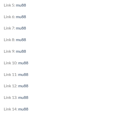
Link 5:
mu88
Link 6:
mu88
Link 7:
mu88
Link 8:
mu88
Link 9:
mu88
Link 10:
mu88
Link 11:
mu88
Link 12:
mu88
Link 13:
mu88
Link 14:
mu88