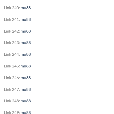
Link 240:
mu88
Link 241:
mu88
Link 242:
mu88
Link 243:
mu88
Link 244:
mu88
Link 245:
mu88
Link 246:
mu88
Link 247:
mu88
Link 248:
mu88
Link 249:
mu88