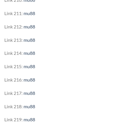
Link 211:
mu88
Link 212:
mu88
Link 213:
mu88
Link 214:
mu88
Link 215:
mu88
Link 216:
mu88
Link 217:
mu88
Link 218:
mu88
Link 219:
mu88