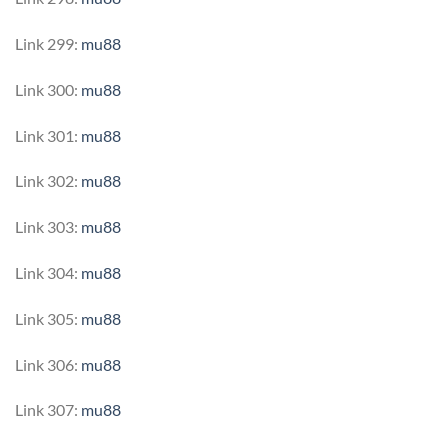
Link 299:
mu88
Link 300:
mu88
Link 301:
mu88
Link 302:
mu88
Link 303:
mu88
Link 304:
mu88
Link 305:
mu88
Link 306:
mu88
Link 307:
mu88