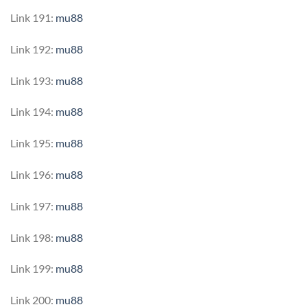
Link 191:
mu88
Link 192:
mu88
Link 193:
mu88
Link 194:
mu88
Link 195:
mu88
Link 196:
mu88
Link 197:
mu88
Link 198:
mu88
Link 199:
mu88
Link 200:
mu88