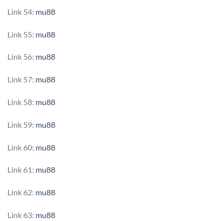
Link 54:
mu88
Link 55:
mu88
Link 56:
mu88
Link 57:
mu88
Link 58:
mu88
Link 59:
mu88
Link 60:
mu88
Link 61:
mu88
Link 62:
mu88
Link 63:
mu88