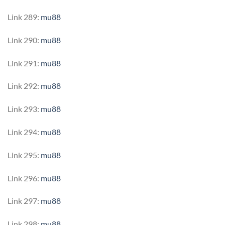
Link 289:
mu88
Link 290:
mu88
Link 291:
mu88
Link 292:
mu88
Link 293:
mu88
Link 294:
mu88
Link 295:
mu88
Link 296:
mu88
Link 297:
mu88
Link 298:
mu88